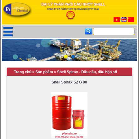
Trang chủ
»
Sản phẩm
»
Shell Spirax - Dầu cầu, dầu hộp số
Shell Spirax S2 G 90