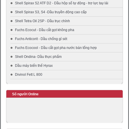
Shell Spirax S2 ATF D2 - Dầu hộp số tự động - trợ lực tay lái
Shell Spirax S3, S4 -Dầu truyền động cao cấp
Shell Tetra Oil 2SP - Dầu trục chính
Fuchs Ecocut - Dầu cắt gọt không pha
Fuchs Anticorit - Dầu chống gỉ sét
Fuchs Ecocool - Dầu cắt gọt pha nước bán tổng hợp
Shell Ondina- Dầu thực phẩm
Dầu máy biến thế Hyrax
Divinol Fett L 800
Số người Online