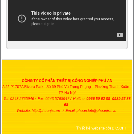
CÔNG TY CỔ PHẦN THIẾT BỊ CÔNG NGHIỆP PHÚ AN
Add:
P1707A Rivera Park - Số 69 Phố Vũ Trọng Phụng – Phường Thanh Xuân –
TP. Hà Nộ
i
Tel: 0243 5765946 / Fax: 0243 5765947 / Hotline:
0966 50 62 88
-
0989 55 88
68
Website: http://phuanjsc.vn / Email: phuan.lub@phuanjsc.vn
Thiết kế website
bởi DKSOFT