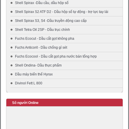
Shell Spirax -Dầu cầu, dầu hộp số
Shell Spirax S2 ATF D2 - Dầu hộp số tự động - trợ lực tay lái
Shell Spirax S3, S4 -Dầu truyền động cao cấp
Shell Tetra Oil 2SP - Dầu trục chính
Fuchs Ecocut - Dầu cắt gọt không pha
Fuchs Anticorit - Dầu chống gỉ sét
Fuchs Ecocool - Dầu cắt gọt pha nước bán tổng hợp
Shell Ondina- Dầu thực phẩm
Dầu máy biến thế Hyrax
Divinol Fett L 800
Số người Online