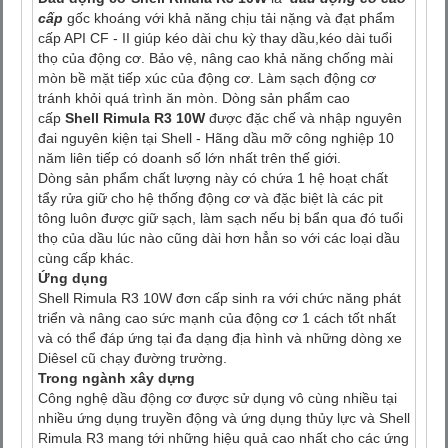
cấp
gốc khoáng với khả năng chịu tải nặng và đạt phẩm
cấp API CF - II giúp kéo dài chu kỳ thay dầu,kéo dài tuổi
thọ của động cơ. Bảo vệ, nâng cao khả năng chống mài
mòn bề mặt tiếp xúc của động cơ. Làm sạch động cơ
tránh khỏi quá trình ăn mòn. Dòng sản phẩm cao
cấp
Shell Rimula R3 10W
được đặc chế và nhập nguyên
đai nguyên kiện tại Shell - Hãng dầu mỡ công nghiệp 10
năm liên tiếp có doanh số lớn nhất trên thế giới.
Dòng sản phẩm chất lượng này có chứa 1 hệ hoạt chất
tẩy rửa giữ cho hệ thống động cơ và đặc biệt là các pit
tông luôn được giữ sạch, làm sạch nếu bị bẩn qua đó tuổi
thọ của dầu lúc nào cũng dài hơn hẳn so với các loại dầu
cùng cấp khác.
Ứng dụng
Shell Rimula R3 10W đơn cấp sinh ra với chức năng phát
triển và nâng cao sức mạnh của động cơ 1 cách tốt nhất
và có thể đáp ứng tại đa dạng địa hình và những dòng xe
Diêsel cũ chạy đường trường.
Trong ngành xây dựng
Công nghệ dầu động cơ được sử dụng vô cùng nhiều tại
nhiều ứng dụng truyền động và ứng dụng thủy lực và Shell
Rimula R3 mang tới những hiệu quả cao nhất cho các ứng