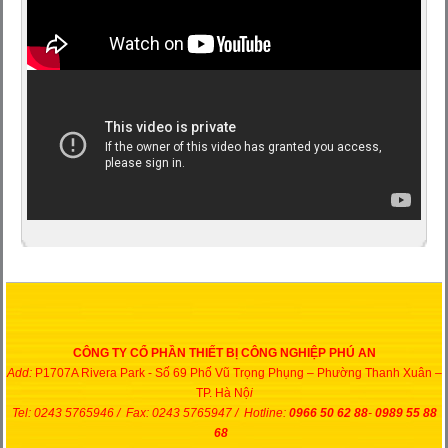
CÔNG TY CỔ PHẦN THIẾT BỊ CÔNG NGHIỆP PHÚ AN
Add:
P1707A Rivera Park - Số 69 Phố Vũ Trọng Phụng – Phường Thanh Xuân –
TP. Hà Nộ
i
Tel: 0243 5765946 / Fax: 0243 5765947 / Hotline:
0966 50 62 88
-
0989 55 88
68