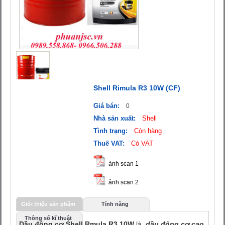
Shell Rimula R3 10W (CF)
Giá bán:
0
Nhà sản xuất:
Shell
Tình trạng:
Còn hàng
Thuế VAT:
Có VAT
ảnh scan 1
ảnh scan 2
Giới thiệu sản phẩm
Tính năng
Thông số kĩ thuật
Dầu động cơ Shell Rmula R3 10W
là
dầu động cơ cao