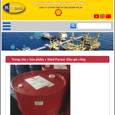
Trang chủ
»
Sản phẩm
»
Shell Paraol- Dầu gia công