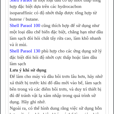
Shell Paraol
là một loại dầu có độ nhớt thấp tổng
hợp đặc biệt dựa trên các hydrocacbon
isoparaffinic có độ nhớt thấp được tổng hợp từ
butene / butane.
Shell Paraol 100
cũng thích hợp để sử dụng như
một loại dầu chế biến đặc biệt, chẳng hạn như dầu
làm sạch đòi hỏi chất tẩy rửa cao, làm khô nhanh
và ít mùi.
Shell Paraol 130
phù hợp cho các ứng dụng xử lý
đặc biệt đòi hỏi độ nhớt cực thấp hoặc làm dầu
làm sạch
Lưu ý khi sử dụng
Để làm cho máy và dầu bôi trơn lâu hơn, hãy nhớ
xả thiết bị trước khi đổ dầu mới vào bể, làm sạch
bên trong và các điểm bôi trơn, và duy trì thiết bị
đủ để tránh vật lạ xâm nhập trong quá trình sử
dụng. Hãy ghi nhớ.
Ngoài ra, có thể hình dung rằng việc sử dụng hỗn