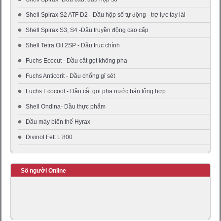
Shell Spirax S2 ATF D2 - Dầu hộp số tự động - trợ lực tay lái
Shell Spirax S3, S4 -Dầu truyền động cao cấp
Shell Tetra Oil 2SP - Dầu trục chính
Fuchs Ecocut - Dầu cắt gọt không pha
Fuchs Anticorit - Dầu chống gỉ sét
Fuchs Ecocool - Dầu cắt gọt pha nước bán tổng hợp
Shell Ondina- Dầu thực phẩm
Dầu máy biến thế Hyrax
Divinol Fett L 800
Số người Online