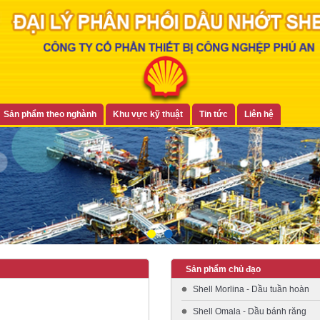
Sản phẩm theo nghành
Khu vực kỹ thuật
Tin tức
Liên hệ
Sản phẩm chủ đạo
Shell Morlina - Dầu tuần hoàn
Shell Omala - Dầu bánh răng