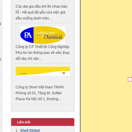
Các đại gia dầu khí thi nhau báo
lỖ - Hệ quả tất yếu của việc giá
dầu xuống dưới mức...
g
Công ty CP Thiết Bị Công Nghiệp
Phú An xin thông bao về việc thay
đổi địa chỉ văn...
t
Công ty Shell Việt Nam TNHH
Phòng số 01, Tầng M, Sofitel
Plaza Hà Nội Số 1, Đường...
Liên kết
1.
Shell Global