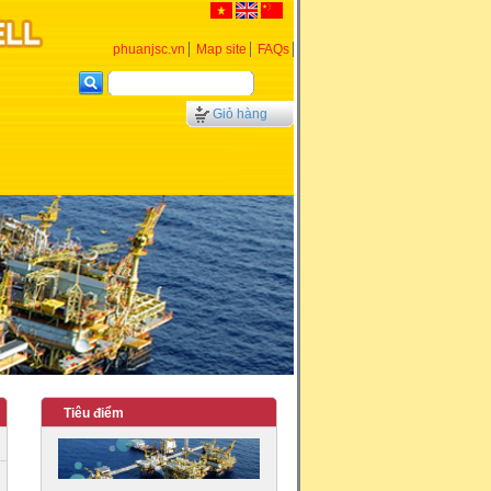
phuanjsc.vn
Map site
FAQs
Giỏ hàng
Tiêu điểm