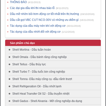
THÔNG BÁO
(4/11/2013)
Các đại gia dầu khí thi nhau báo lỗ
(9/11/2015)
Dầu mỡ nhờn bôi trơn động cơ tốt nhất trên thị trường
(19/10/2016)
Dầu cắt gọt VBC CUT NCO-30V có những ưu điểm gì
(16/11/2016)
Tác dụng của dầu máy nén khí với động cơ
(30/11/2016)
Tác dụng của dầu nhớt đối với động cơ
(1/12/2016)
Sản phẩm chủ đạo
Shell Morlina - Dầu tuần hoàn
Shell Omala - Dầu bánh răng công nghiệp
Shell Tellus - Dầu thủy lực
Shell Turbo T - Dầu tuốc bin công nghiệp
Shell Tonna -Dầu máy công cụ -dầu rãnh trượt
Shell Refrigeration Oil - Dầu nhớt lạnh
Shell Heat Transfer Oil S2 - Dầu truyền nhiệt
Shell Gadus - Shell Alvania - Mỡ công nghiệp đa dụng