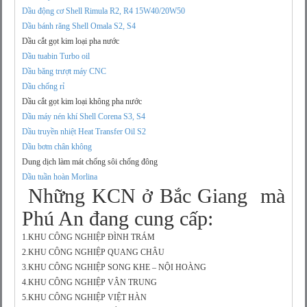
Dầu động cơ Shell Rimula R2, R4 15W40/20W50
Dầu bánh răng Shell Omala S2, S4
Dầu cắt gọt kim loại pha nước
Dầu tuabin Turbo oil
Dầu băng trượt máy CNC
Dầu chống rỉ
Dầu cắt gọt kim loại không pha nước
Dầu máy nén khí Shell Corena S3, S4
Dầu truyền nhiệt Heat Transfer Oil S2
Dầu bơm chân không
Dung dịch làm mát chống sôi chống đông
Dầu tuần hoàn Morlina
Những KCN ở Bắc Giang mà
Phú An đang cung cấp:
1.KHU CÔNG NGHIỆP ĐÌNH TRÁM
2.KHU CÔNG NGHIỆP QUANG CHÂU
3.KHU CÔNG NGHIỆP SONG KHE – NỘI HOÀNG
4.KHU CÔNG NGHIỆP VÂN TRUNG
5.KHU CÔNG NGHIỆP VIỆT HÀN