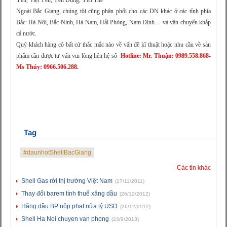
Yên, Việt Yên, Yên Dũng, Yên Thế
Ngoài Bắc Giang, chúng tôi cũng phân phối cho các DN khác ở các tỉnh phía
Bắc: Hà Nôi, Bắc Ninh, Hà Nam, Hải Phòng, Nam Định… và vận chuyển khắp
cả nước.
Quý khách hàng có bất cứ thắc mắc nào về vấn đề kĩ thuật hoặc nhu cầu về sản
phẩm cần được tư vấn vui lòng liên hệ số
Hotline: Mr. Thuận: 0989.558.868-
Ms Thúy: 0966.506.288.
Tag
#daunhotShellBacGiang
Các tin khác
Shell Gas rời thị trường Việt Nam
(17/11/2011)
Thay đổi barem tính thuế xăng dầu
(26/12/2012)
Hãng dầu BP nộp phạt nửa tỷ USD
(26/12/2012)
Shell Ha Noi chuyen van phong
(23/9/2013)