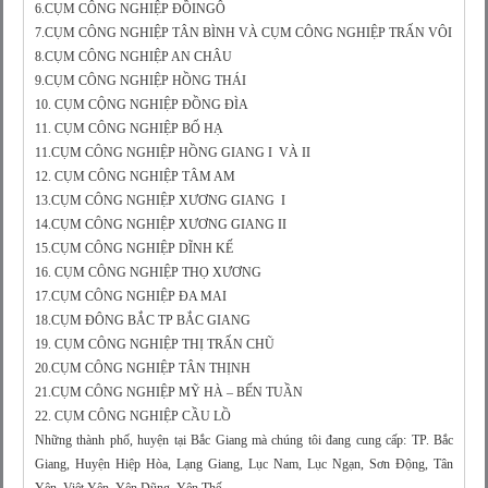
6.CỤM CÔNG NGHIỆP ĐỒINGÔ
7.CỤM CÔNG NGHIỆP TÂN BÌNH VÀ CỤM CÔNG NGHIỆP TRẤN VÔI
8.CỤM CÔNG NGHIỆP AN CHÂU
9.CỤM CÔNG NGHIỆP HỒNG THÁI
10. CỤM CỘNG NGHIỆP ĐỒNG ĐÌA
11. CỤM CÔNG NGHIỆP BỐ HẠ
11.CỤM CÔNG NGHIỆP HỒNG GIANG I VÀ II
12. CỤM CÔNG NGHIỆP TÂM AM
13.CỤM CÔNG NGHIỆP XƯƠNG GIANG I
14.CỤM CÔNG NGHIỆP XƯƠNG GIANG II
15.CỤM CÔNG NGHIỆP DĨNH KẾ
16. CỤM CÔNG NGHIỆP THỌ XƯƠNG
17.CỤM CÔNG NGHIỆP ĐA MAI
18.CỤM ĐÔNG BẮC TP BẮC GIANG
19. CỤM CÔNG NGHIỆP THỊ TRẤN CHŨ
20.CỤM CÔNG NGHIỆP TÂN THỊNH
21.CỤM CÔNG NGHIỆP MỸ HÀ – BẾN TUẦN
22. CỤM CÔNG NGHIỆP CẦU LỒ
Những thành phố, huyện tại Bắc Giang mà chúng tôi đang cung cấp: TP. Bắc
Giang, Huyện Hiệp Hòa, Lạng Giang, Lục Nam, Lục Ngạn, Sơn Động, Tân