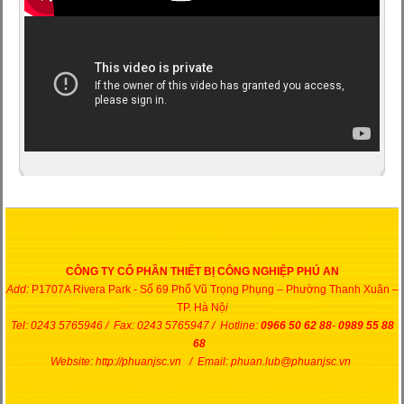
CÔNG TY CỔ PHẦN THIẾT BỊ CÔNG NGHIỆP PHÚ AN
Add:
P1707A Rivera Park - Số 69 Phố Vũ Trọng Phụng – Phường Thanh Xuân –
TP. Hà Nộ
i
Tel: 0243 5765946 / Fax: 0243 5765947 / Hotline:
0966 50 62 88
-
0989 55 88
68
Website: http://phuanjsc.vn / Email: phuan.lub@phuanjsc.vn