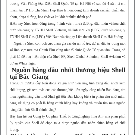
trương Văn Phòng Đại Diện Shell Quốc Tế tại Hà Nội và sau đó 4 năm là chi
nhánh tại TP Hồ Chí Minh.Tiếp theo là hoạt động kinh doanh các sản phẩm dầu
nhờn, nhựa đường, hóa chất và khí đốt ở nhiều thành phố.
Hiện nay Shell hoạt động trong 4 lĩnh vực : nhựa đường, dầu nhờn và hóa chất
dưới tên công ty TNHH Shell Vietnam, và lĩnh vực khí (LPG) dưới tên công ty
TNHH Shell Gas (LPG) Việt Nam và công ty Liên doanh Shell Gas Hải Phòng.
Ngoài ra Shell còn tích cực tham gia các dự án hỗ trợ, dự án đầu tư trong một
số lĩnh vực mới mà Chính Phủ cũng như tổ chức Quốc Tế quan tâm. Trong đó
phải kế đến sự hiện diện của Shell EP, Shell Global Solution, Shell Aviation và
dự án White Tiger.
Nguồn hàng dầu nhớt thương hiệu Shell
tại Bắc Giang
Trong thị trường đầy biến động về giá như hiện nay, tình trạng dầu nhờn kém
chất lượng, giả tem mác của các thương hiệu lớn ngày càng nhiều.Bạn đang tìm
mua nguồn hàng dầu nhớt Shell giá tốt? Bạn không biết sản phẩm dầu nhớt mình
đang sử dụng có phải là hàng chính hãng hay không và muốn tìm mua nguồn
hàng dầu nhớt Shell chính hãng?
Hãy liên hệ với Công ty Cổ phần Thiết bị Công nghiệp Phú An- nhà phân phối
ủy quyền của Shell để chọn mua được nguồn dầu nhờn chính hãng và chất
lượng.